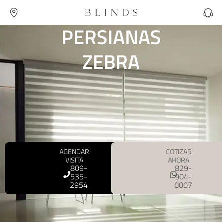
PERSIANAS
ZEBRA
AGENDAR
COTIZAR
VISITA
AHORA
809-
829-
535-
904-
2954
0007