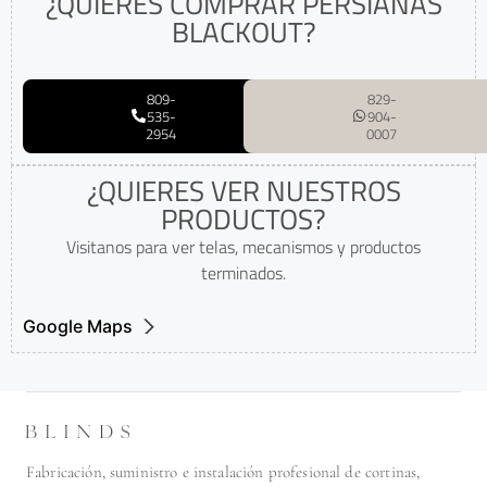
¿QUIERES COMPRAR PERSIANAS
BLACKOUT?
809-
829-
535-
904-
2954
0007
¿QUIERES VER NUESTROS
PRODUCTOS?
Visitanos para ver telas, mecanismos y productos
terminados.
Google Maps
Fabricación, suministro e instalación profesional de cortinas,