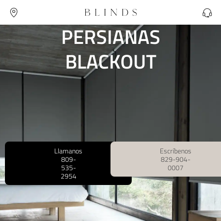
PERSIANAS
BLACKOUT
Llamanos
Escríbenos
809-
829-904-
535-
0007
2954