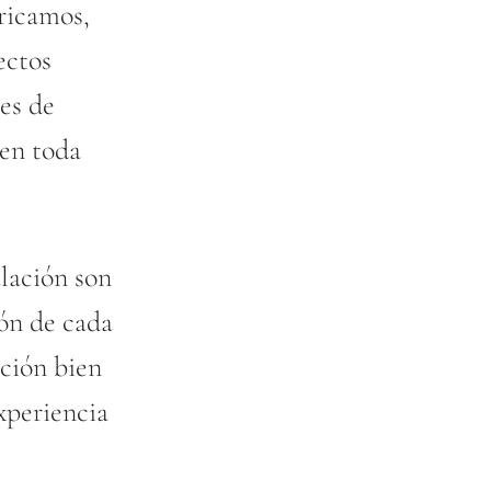
bricamos,
ectos
nes de
 en toda
alación son
ión de cada
ción bien
experiencia