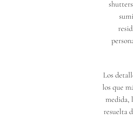
shutters
sumi
resid
persona
Los detall
los que má
medida, 
resuelta d